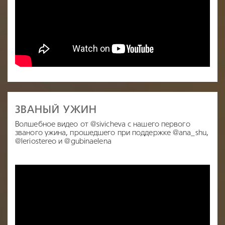
ЗВАНЫЙ УЖИН
Волшебное видео от @sivicheva с нашего первого
званого ужина, прошедшего при поддержке @ana_shu,
@leriostereo и @gubinaelena