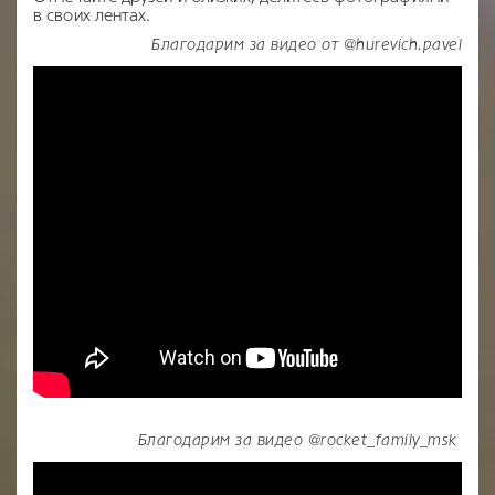
в своих лентах.
Благодарим за видео от @hurevich.pavel
Благодарим за видео @rocket_family_msk