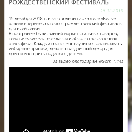
РОЖДЕСТВЕНСКИЙ ФЕСТИВАЛЬ
15.12.2018
15 декабря 2018 г. в загородном парк-отеле «Белые
аллеи» впервые состоялся рождественский фестиваль
для всей семьи.
В программе были: зимний маркет стильных товаров,
тематические мастер-классы и абсолютно сказочная
атмосфера. Каждый гость смог научиться расписывать
имбирные пряники, делать праздничный декор для
дома и мастерить поделки с детьми.
За видео благодарим @Gorn_Films