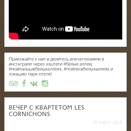
Приезжайте к нам и делитесь впечатлениями в
инстаграме через хэштеги #белые аллеи,
#моймалышвбелыхаллеях, #мойпесвбелыхаллеях и
локацию парк-отеля!
ВЕЧЕР С КВАРТЕТОМ LES
CORNICHONS
10 марта 2018